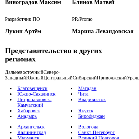
Виноградов Максим
Блинов Матвей
Разработчик ПО
PR/Promo
Лукин Артём
Марина Левандовская
Представительство в других
регионах
Дальневосточный
Северо-
Западный
Южный
Центральный
Сибирский
Приволжский
Урал
Благовещенск
Магадан
Южно-Сахалинск
Чита
Петропавловск-
Владивосток
Камчатский
Хабаровск
Якутск
Анадырь
Биробиджан
Архангельск
Вологода
Калининград
Санкт-Петербург
Мурманск
Великий Новгород