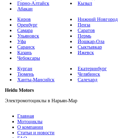
Горно-Алтайск
Кызыл
Абакан
Киров
Нижний Новгород
Оренбург
Пенза
Самара
Саратов
Ульяновск
Пермь
Уфа
Йошкар-Ола
Саранск
Сыктывкар
Казань
Ижевск
Чебоксары
Курган
Екатеринбург
Тюмень
Челябинск
Ханты-Мансийск
Салехард
Heidu Motors
Электромотоциклы в Нарьян-Мар
Главная
Мотоциклы
О компании
Статьи и новости