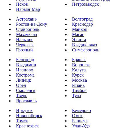
Псков
Петрозаводск
Нарьян-Мар
Астрахань
Волгоград
Ростов-на-Дону
Краснодар
Ставрополь
Майкоп
Махачкала
Магас
Нальчик
Элиста
Черкесск
Владикавказ
Грозный
Симферополь
Белгород
Брянск
Владимир
Воронеж
Иваново
Калуга
Кострома
Курск
Липецк
Москва
Орел
Рязань
Смоленск
Тамбов
Тверь
Тула
Ярославль
Иркутск
Кемерово
Новосибирск
Омск
Томск
Барнаул
Красноярск
Улан-Удэ